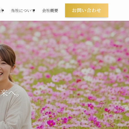
お問い合わせ
介
当社について
会社概要
来へ。
来へ。
来へ。