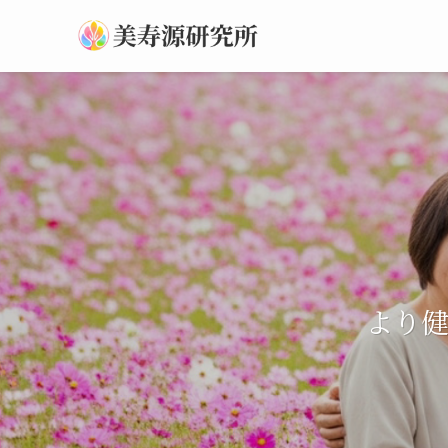
より
より
より